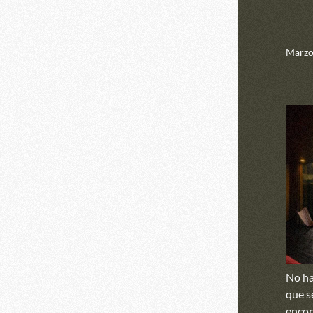
Marzo
No ha
que s
encon