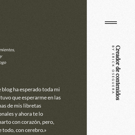
BY ERICK OSEGUERA
Creador de contenidos
mientos,
y
ogo
e blog ha esperado toda mi
 tuvo que esperarme en las
as de mis libretas
nales y ahora te lo
arto con corazón, pero,
 todo, con cerebro.»