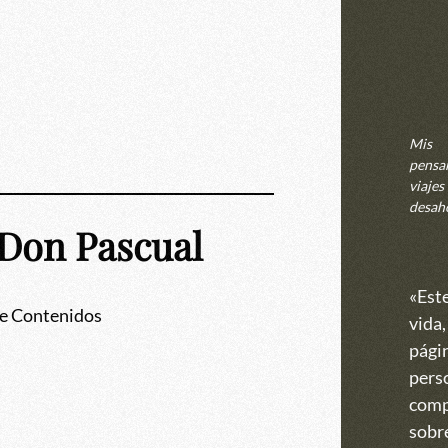
Mis
pensa
viajes 
desah
Don Pascual
«Est
e Contenidos
vida,
págin
perso
comp
sobre