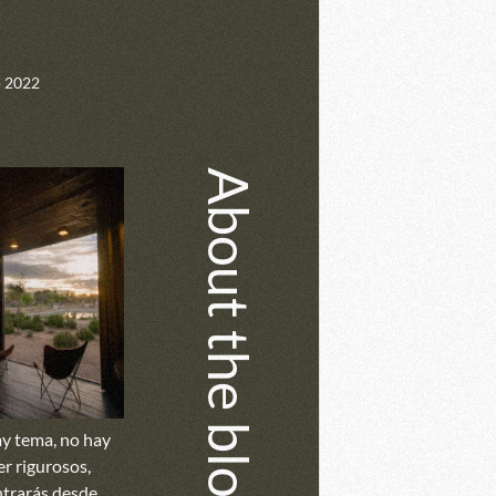
 2022
About the blog
y tema, no hay
er rigurosos,
trarás desde