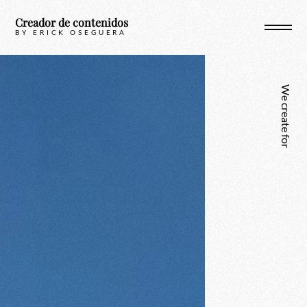
Skip
Creador de contenidos
to
BY ERICK OSEGUERA
content
We create for