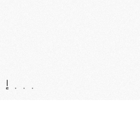
n
No soy solo un creador de contenidos, soy un experto
en estrategia de medios sociales. Eso significa que
puedo elaborar un plan que sea único para su negocio y
propósito.