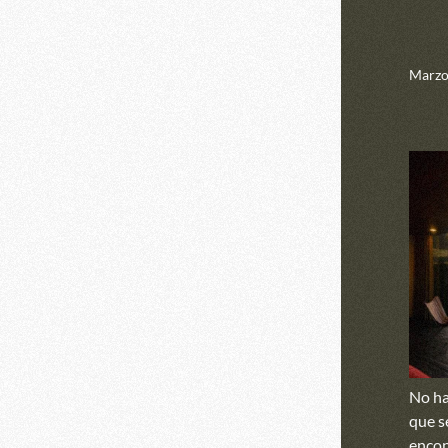
Marzo
No ha
que s
encon