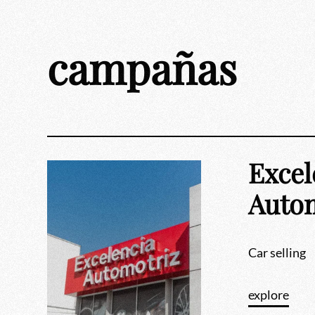
Skip
to
content
campañas
Excel
Auto
Car selling
explore