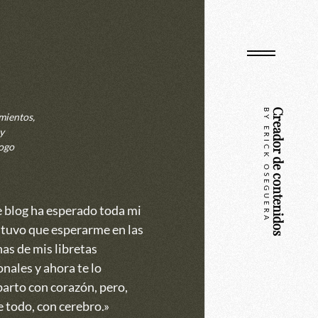
BY ERICK OSEGUERA
Creador de contenidos
mientos,
y
ogo
e blog ha esperado toda mi
 tuvo que esperarme en las
as de mis libretas
nales y ahora te lo
arto con corazón, pero,
 todo, con cerebro.»