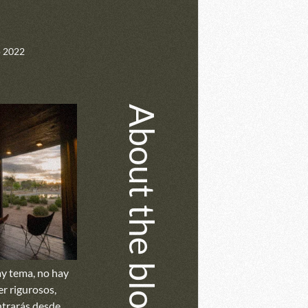
 2022
About the blog
y tema, no hay
er rigurosos,
trarás desde