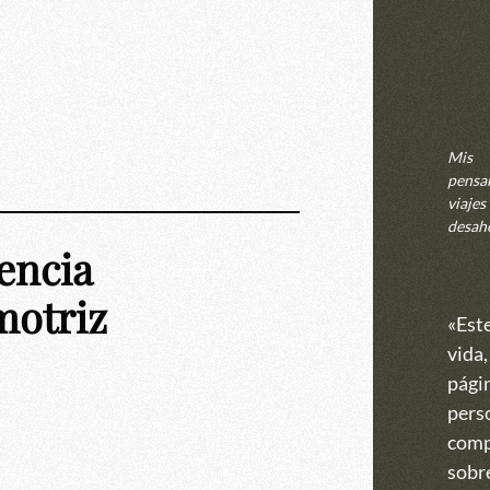
Mis
pensa
viajes 
desah
encia
motriz
«Est
vida,
págin
perso
comp
sobre