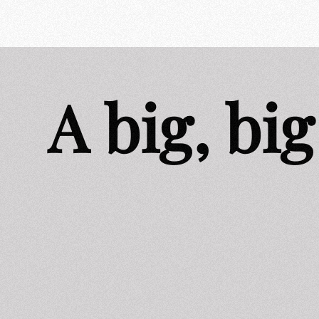
Skip
to
content
A big, bi