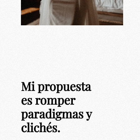
Mi propuesta
es romper
paradigmas y
clichés.